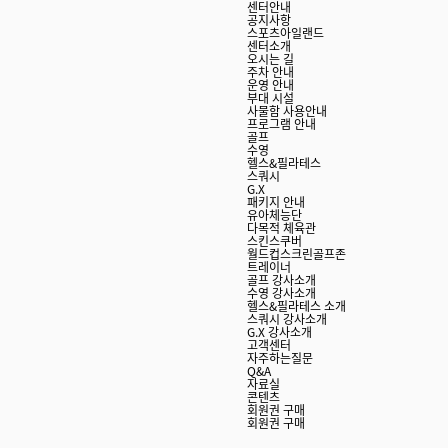
센터안내
공지사항
스포츠아일랜드
센터소개
오시는 길
주차 안내
운영 안내
부대 시설
사물함 사용안내
프로그램 안내
골프
수영
헬스&필라테스
스쿼시
G.X
패키지 안내
유아체능단
다목적 체육관
스킨스쿠버
월드컵스크린골프존
트레이너
골프 강사소개
수영 강사소개
헬스&필라테스 소개
스쿼시 강사소개
G.X 강사소개
고객센터
자주하는질문
Q&A
자료실
콘텐츠
회원권 구매
회원권 구매