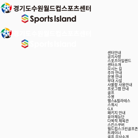
센터안내
공지사항
스포츠아일랜드
센터소개
오시는 길
주차 안내
운영 안내
부대 시설
사물함 사용안내
프로그램 안내
골프
수영
헬스&필라테스
스쿼시
G.X
패키지 안내
유아체능단
다목적 체육관
스킨스쿠버
월드컵스크린골프존
트레이너
골프 강사소개