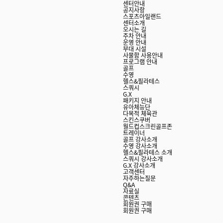
센터안내
공지사항
스포츠아일랜드
센터소개
오시는 길
주차 안내
운영 안내
부대 시설
사물함 사용안내
프로그램 안내
골프
수영
헬스&필라테스
스쿼시
G.X
패키지 안내
유아체능단
다목적 체육관
스킨스쿠버
월드컵스크린골프존
트레이너
골프 강사소개
수영 강사소개
헬스&필라테스 소개
스쿼시 강사소개
G.X 강사소개
고객센터
자주하는질문
Q&A
자료실
콘텐츠
회원권 구매
회원권 구매